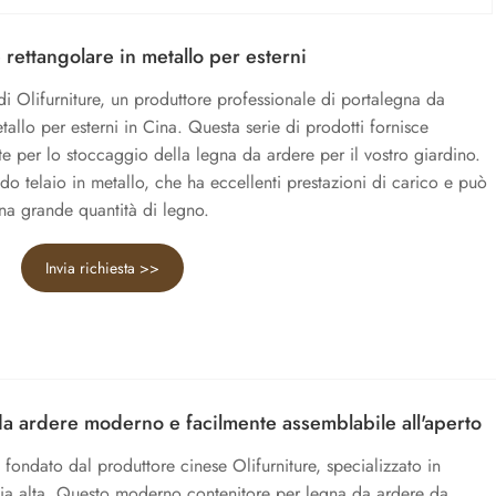
rettangolare in metallo per esterni
i Olifurniture, un produttore professionale di portalegna da
tallo per esterni in Cina. Questa serie di prodotti fornisce
lite per lo stoccaggio della legna da ardere per il vostro giardino.
ido telaio in metallo, che ha eccellenti prestazioni di carico e può
na grande quantità di legno.
Invia richiesta >>
a ardere moderno e facilmente assemblabile all'aperto
ondato dal produttore cinese Olifurniture, specializzato in
cia alta. Questo moderno contenitore per legna da ardere da